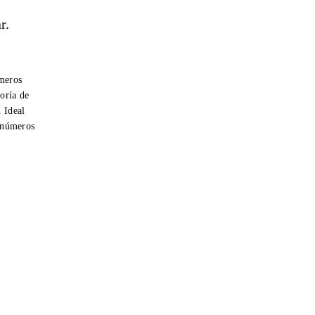
r.
úmeros
oría de
. Ideal
r números