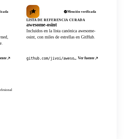
ficada
Mención verificada
LISTA DE REFERENCIA CURADA
awesome-osint
Incluidos en la lista canónica awesome-
wned,
osint, con miles de estrellas en GitHub.
e.
ente
Ver fuente
github.com/jivoi/awesome-osint
ofesional