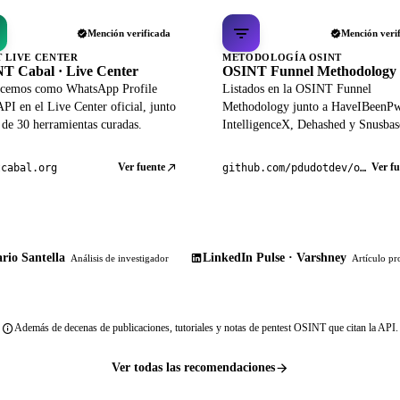
Mención verificada
Mención veri
T LIVE CENTER
METODOLOGÍA OSINT
T Cabal · Live Center
OSINT Funnel Methodology
cemos como WhatsApp Profile
Listados en la OSINT Funnel
PI en el Live Center oficial, junto
Methodology junto a HaveIBeenP
 de 30 herramientas curadas.
IntelligenceX, Dehashed y Snusbas
Ver fuente
Ver fu
tcabal.org
github.com/pdudotdev/ofm
rio Santella
LinkedIn Pulse · Varshney
Análisis de investigador
Artículo pr
Además de decenas de publicaciones, tutoriales y notas de pentest OSINT que citan la API.
Ver todas las recomendaciones