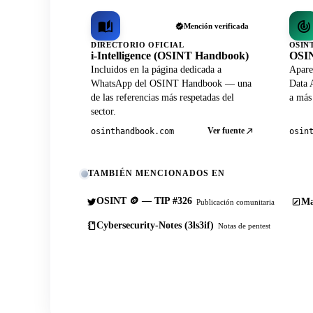
Mención verificada
DIRECTORIO OFICIAL
OSIN
i-Intelligence (OSINT Handbook)
OSIN
Incluidos en la página dedicada a
Apare
WhatsApp del OSINT Handbook — una
Data A
de las referencias más respetadas del
a más
sector.
Ver fuente
osinthandbook.com
osin
TAMBIÉN MENCIONADOS EN
OSINT 🪙 — TIP #326
Ma
Publicación comunitaria
Cybersecurity-Notes (3ls3if)
Notas de pentest