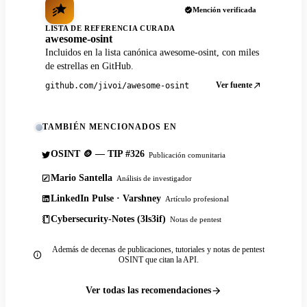
Mención verificada
LISTA DE REFERENCIA CURADA
awesome-osint
Incluidos en la lista canónica awesome-osint, con miles
de estrellas en GitHub.
Ver fuente
github.com/jivoi/awesome-osint
TAMBIÉN MENCIONADOS EN
OSINT 🪙 — TIP #326
Publicación comunitaria
Mario Santella
Análisis de investigador
LinkedIn Pulse · Varshney
Artículo profesional
Cybersecurity-Notes (3ls3if)
Notas de pentest
Además de decenas de publicaciones, tutoriales y notas de pentest
OSINT que citan la API.
Ver todas las recomendaciones