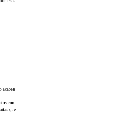
r números
o acaben
s
atos con
tuitas que