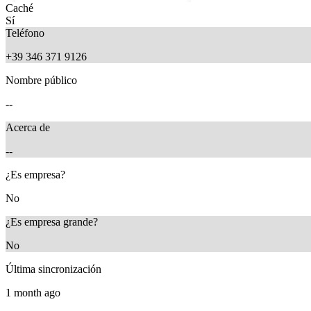
Caché
Sí
Teléfono
+39 346 371 9126
Nombre público
--
Acerca de
--
6 months ago
5 months ago
¿Es empresa?
No
¿Es empresa grande?
No
Última sincronización
1 month ago