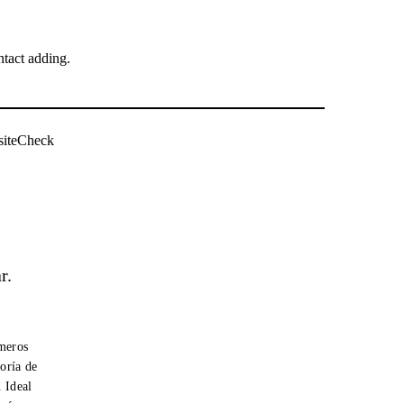
tact adding.
siteCheck
r.
úmeros
oría de
. Ideal