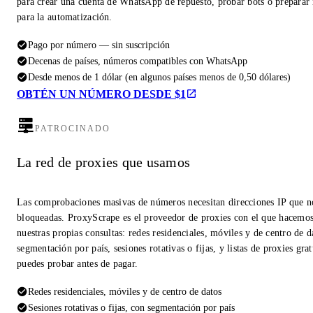
para crear una cuenta de WhatsApp de repuesto, probar bots o prepara
para la automatización.
Pago por número — sin suscripción
Decenas de países, números compatibles con WhatsApp
Desde menos de 1 dólar (en algunos países menos de 0,50 dólares)
OBTÉN UN NÚMERO DESDE $1
PATROCINADO
La red de proxies que usamos
Las comprobaciones masivas de números necesitan direcciones IP que n
bloqueadas. ProxyScrape es el proveedor de proxies con el que hacemo
nuestras propias consultas: redes residenciales, móviles y de centro de d
segmentación por país, sesiones rotativas o fijas, y listas de proxies gra
puedes probar antes de pagar.
Redes residenciales, móviles y de centro de datos
Sesiones rotativas o fijas, con segmentación por país