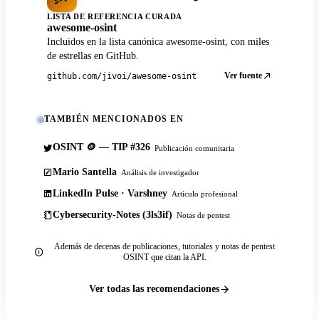
LISTA DE REFERENCIA CURADA
awesome-osint
Incluidos en la lista canónica awesome-osint, con miles
de estrellas en GitHub.
Ver fuente
github.com/jivoi/awesome-osint
TAMBIÉN MENCIONADOS EN
OSINT 🪙 — TIP #326
Publicación comunitaria
Mario Santella
Análisis de investigador
LinkedIn Pulse · Varshney
Artículo profesional
Cybersecurity-Notes (3ls3if)
Notas de pentest
Además de decenas de publicaciones, tutoriales y notas de pentest
OSINT que citan la API.
Ver todas las recomendaciones