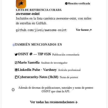
Mención verificada
LISTA DE REFERENCIA CURADA
awesome-osint
Incluidos en la lista canónica awesome-osint, con miles
de estrellas en GitHub.
Ver fuente
github.com/jivoi/awesome-osint
TAMBIÉN MENCIONADOS EN
OSINT 🪙 — TIP #326
Publicación comunitaria
Mario Santella
Análisis de investigador
LinkedIn Pulse · Varshney
Artículo profesional
Cybersecurity-Notes (3ls3if)
Notas de pentest
Además de decenas de publicaciones, tutoriales y notas de pentest
OSINT que citan la API.
Ver todas las recomendaciones