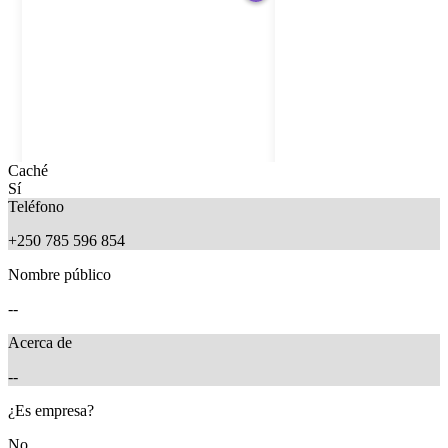
Caché
Sí
Teléfono
+250 785 596 854
Nombre público
--
Acerca de
--
9 months ago
6 months ago
¿Es empresa?
No