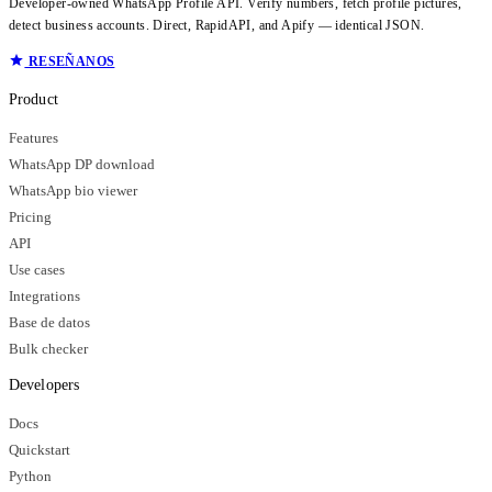
Developer-owned WhatsApp Profile API. Verify numbers, fetch profile pictures,
detect business accounts. Direct, RapidAPI, and Apify — identical JSON.
RESEÑANOS
Product
Features
WhatsApp DP download
WhatsApp bio viewer
Pricing
API
Use cases
Integrations
Base de datos
Bulk checker
Developers
Docs
Quickstart
Python