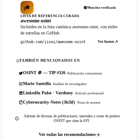
Mención verificada
LISTA DE REFERENCIA CURADA
awesome-osint
Incluidos en la lista canónica awesome-osint, con miles
de estrellas en GitHub.
Ver fuente
github.com/jivoi/awesome-osint
TAMBIÉN MENCIONADOS EN
OSINT 🪙 — TIP #326
Publicación comunitaria
Mario Santella
Análisis de investigador
LinkedIn Pulse · Varshney
Artículo profesional
Cybersecurity-Notes (3ls3if)
Notas de pentest
Además de decenas de publicaciones, tutoriales y notas de pentest
OSINT que citan la API.
Ver todas las recomendaciones