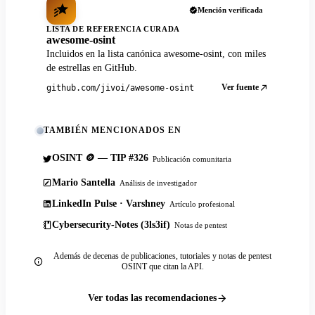
Mención verificada
LISTA DE REFERENCIA CURADA
awesome-osint
Incluidos en la lista canónica awesome-osint, con miles
de estrellas en GitHub.
Ver fuente
github.com/jivoi/awesome-osint
TAMBIÉN MENCIONADOS EN
OSINT 🪙 — TIP #326
Publicación comunitaria
Mario Santella
Análisis de investigador
LinkedIn Pulse · Varshney
Artículo profesional
Cybersecurity-Notes (3ls3if)
Notas de pentest
Además de decenas de publicaciones, tutoriales y notas de pentest
OSINT que citan la API.
Ver todas las recomendaciones