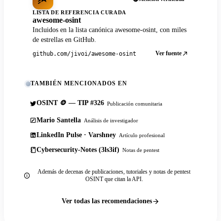
LISTA DE REFERENCIA CURADA
awesome-osint
Incluidos en la lista canónica awesome-osint, con miles
de estrellas en GitHub.
Ver fuente
github.com/jivoi/awesome-osint
TAMBIÉN MENCIONADOS EN
OSINT 🪙 — TIP #326
Publicación comunitaria
Mario Santella
Análisis de investigador
LinkedIn Pulse · Varshney
Artículo profesional
Cybersecurity-Notes (3ls3if)
Notas de pentest
Además de decenas de publicaciones, tutoriales y notas de pentest
OSINT que citan la API.
Ver todas las recomendaciones