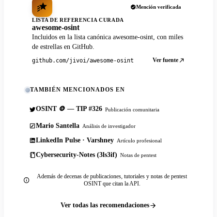
Mención verificada
LISTA DE REFERENCIA CURADA
awesome-osint
Incluidos en la lista canónica awesome-osint, con miles
de estrellas en GitHub.
Ver fuente
github.com/jivoi/awesome-osint
TAMBIÉN MENCIONADOS EN
OSINT 🪙 — TIP #326
Publicación comunitaria
Mario Santella
Análisis de investigador
LinkedIn Pulse · Varshney
Artículo profesional
Cybersecurity-Notes (3ls3if)
Notas de pentest
Además de decenas de publicaciones, tutoriales y notas de pentest
OSINT que citan la API.
Ver todas las recomendaciones