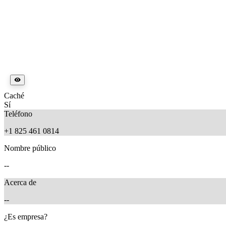
Caché
Sí
Teléfono
+1 825 461 0814
Nombre público
--
Acerca de
--
¿Es empresa?