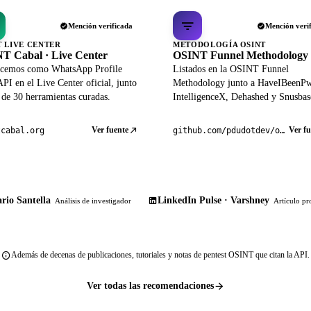
Mención verificada
Mención veri
T LIVE CENTER
METODOLOGÍA OSINT
T Cabal · Live Center
OSINT Funnel Methodology
cemos como WhatsApp Profile
Listados en la OSINT Funnel
PI en el Live Center oficial, junto
Methodology junto a HaveIBeenP
 de 30 herramientas curadas.
IntelligenceX, Dehashed y Snusbas
Ver fuente
Ver fu
tcabal.org
github.com/pdudotdev/ofm
rio Santella
LinkedIn Pulse · Varshney
Análisis de investigador
Artículo pr
Además de decenas de publicaciones, tutoriales y notas de pentest OSINT que citan la API.
Ver todas las recomendaciones