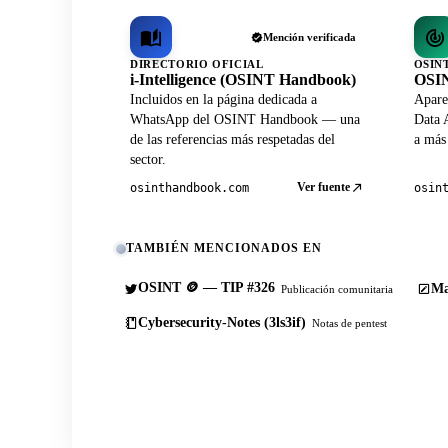
Mención verificada
DIRECTORIO OFICIAL
OSIN
i-Intelligence (OSINT Handbook)
OSIN
Incluidos en la página dedicada a
Apare
WhatsApp del OSINT Handbook — una
Data A
de las referencias más respetadas del
a más
sector.
Ver fuente
osinthandbook.com
osin
TAMBIÉN MENCIONADOS EN
OSINT 🪙 — TIP #326
Ma
Publicación comunitaria
Cybersecurity-Notes (3ls3if)
Notas de pentest