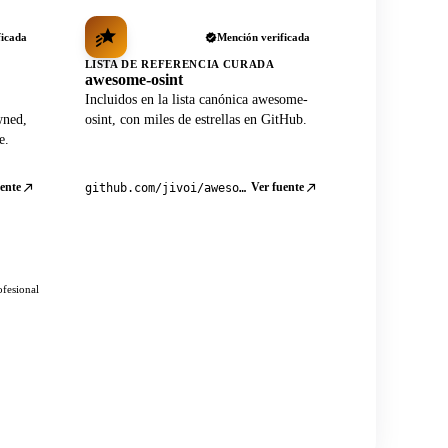
ficada
Mención verificada
LISTA DE REFERENCIA CURADA
awesome-osint
Incluidos en la lista canónica awesome-
wned,
osint, con miles de estrellas en GitHub.
e.
ente
Ver fuente
github.com/jivoi/awesome-osint
ofesional