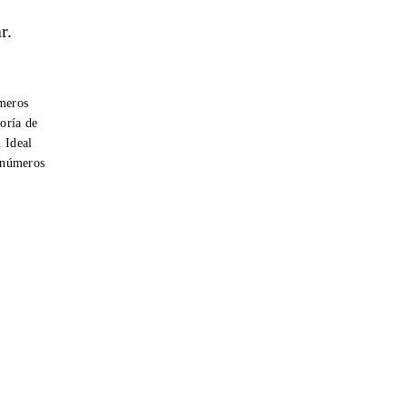
r.
úmeros
oría de
. Ideal
r números