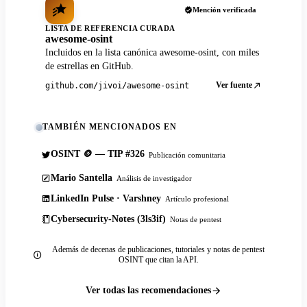
Mención verificada
LISTA DE REFERENCIA CURADA
awesome-osint
Incluidos en la lista canónica awesome-osint, con miles
de estrellas en GitHub.
Ver fuente
github.com/jivoi/awesome-osint
TAMBIÉN MENCIONADOS EN
OSINT 🪙 — TIP #326
Publicación comunitaria
Mario Santella
Análisis de investigador
LinkedIn Pulse · Varshney
Artículo profesional
Cybersecurity-Notes (3ls3if)
Notas de pentest
Además de decenas de publicaciones, tutoriales y notas de pentest
OSINT que citan la API.
Ver todas las recomendaciones