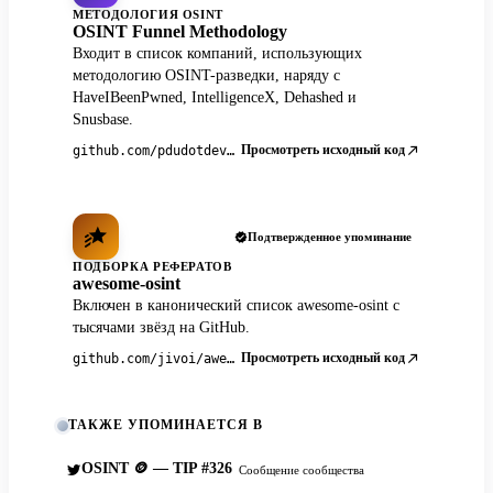
МЕТОДОЛОГИЯ OSINT
OSINT Funnel Methodology
Входит в список компаний, использующих
методологию OSINT-разведки, наряду с
HaveIBeenPwned, IntelligenceX, Dehashed и
Snusbase.
Просмотреть исходный код
github.com/pdudotdev/ofm
Подтвержденное упоминание
ПОДБОРКА РЕФЕРАТОВ
awesome-osint
Включен в канонический список awesome-osint с
тысячами звёзд на GitHub.
Просмотреть исходный код
github.com/jivoi/awesome-osint
ТАКЖЕ УПОМИНАЕТСЯ В
OSINT 🪙 — TIP #326
Сообщение сообщества