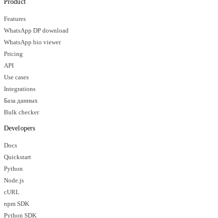
Product
Features
WhatsApp DP download
WhatsApp bio viewer
Pricing
API
Use cases
Integrations
База данных
Bulk checker
Developers
Docs
Quickstart
Python
Node.js
cURL
npm SDK
Python SDK