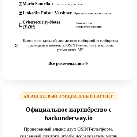
Mario Santella
Отчет исследователя
LinkedIn Pulse · Varshney
Профессиональная статья
Cybersecurity-Notes
Заметки по
(3ls3if)
пентестированию
Кроме того, здесь собраны десятки сообщений от сообщества,
руководств и заметок по OSINT-пентестингу, в которых
упоминается API.
Все рекомендации
НАШ ПЕРВЫЙ ОФИЦИАЛЬНЫЙ ПАРТНЁР
Официальное партнёрство с
hackunderway.io
Проверенный альянс двух OSINT-платформ,
созданный для того, чтобы исследователи могли