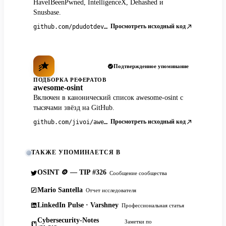
HaveIBeenPwned, IntelligenceX, Dehashed и
Snusbase.
Просмотреть исходный код
github.com/pdudotdev/ofm
Подтвержденное упоминание
ПОДБОРКА РЕФЕРАТОВ
awesome-osint
Включен в канонический список awesome-osint с
тысячами звёзд на GitHub.
Просмотреть исходный код
github.com/jivoi/awesome-osint
ТАКЖЕ УПОМИНАЕТСЯ В
OSINT 🪙 — TIP #326
Сообщение сообщества
Mario Santella
Отчет исследователя
LinkedIn Pulse · Varshney
Профессиональная статья
Cybersecurity-Notes
Заметки по