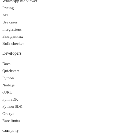
WhatsApp bio viewer
Pricing
API
Use cases
Integrations
База данных
Bulk checker
Developers
Docs
Quickstart
Python
Node.js
cURL
npm SDK
Python SDK
Статус
Rate limits
Company