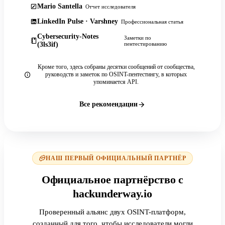
Mario Santella
Отчет исследователя
LinkedIn Pulse · Varshney
Профессиональная статья
Cybersecurity-Notes
Заметки по
(3ls3if)
пентестированию
Кроме того, здесь собраны десятки сообщений от сообщества,
руководств и заметок по OSINT-пентестингу, в которых
упоминается API.
Все рекомендации
НАШ ПЕРВЫЙ ОФИЦИАЛЬНЫЙ ПАРТНЁР
Официальное партнёрство с
hackunderway.io
Проверенный альянс двух OSINT-платформ,
созданный для того, чтобы исследователи могли