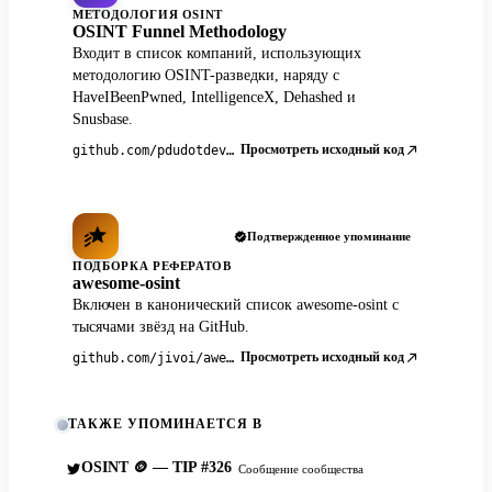
МЕТОДОЛОГИЯ OSINT
OSINT Funnel Methodology
Входит в список компаний, использующих
методологию OSINT-разведки, наряду с
HaveIBeenPwned, IntelligenceX, Dehashed и
Snusbase.
Просмотреть исходный код
github.com/pdudotdev/ofm
Подтвержденное упоминание
ПОДБОРКА РЕФЕРАТОВ
awesome-osint
Включен в канонический список awesome-osint с
тысячами звёзд на GitHub.
Просмотреть исходный код
github.com/jivoi/awesome-osint
ТАКЖЕ УПОМИНАЕТСЯ В
OSINT 🪙 — TIP #326
Сообщение сообщества