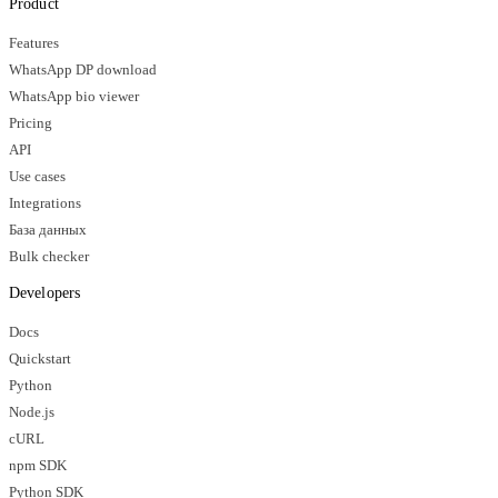
Product
Features
WhatsApp DP download
WhatsApp bio viewer
Pricing
API
Use cases
Integrations
База данных
Bulk checker
Developers
Docs
Quickstart
Python
Node.js
cURL
npm SDK
Python SDK