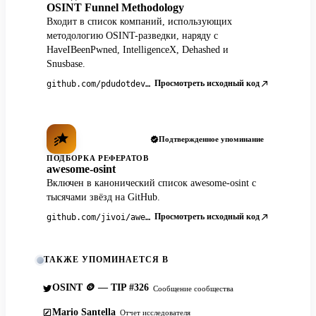
OSINT Funnel Methodology
Входит в список компаний, использующих
методологию OSINT-разведки, наряду с
HaveIBeenPwned, IntelligenceX, Dehashed и
Snusbase.
Просмотреть исходный код
github.com/pdudotdev/ofm
Подтвержденное упоминание
ПОДБОРКА РЕФЕРАТОВ
awesome-osint
Включен в канонический список awesome-osint с
тысячами звёзд на GitHub.
Просмотреть исходный код
github.com/jivoi/awesome-osint
ТАКЖЕ УПОМИНАЕТСЯ В
OSINT 🪙 — TIP #326
Сообщение сообщества
Mario Santella
Отчет исследователя