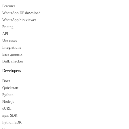
Features
WhatsApp DP download
WhatsApp bio viewer
Pricing
API
Use cases
Integrations
База данных
Bulk checker
Developers
Docs
Quickstart
Python
Node.js
cURL
npm SDK
Python SDK