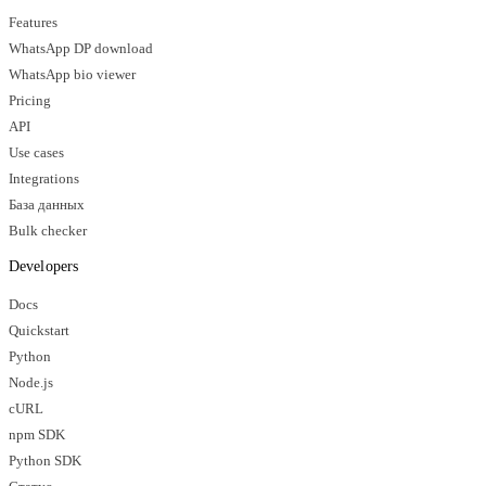
Features
WhatsApp DP download
WhatsApp bio viewer
Pricing
API
Use cases
Integrations
База данных
Bulk checker
Developers
Docs
Quickstart
Python
Node.js
cURL
npm SDK
Python SDK