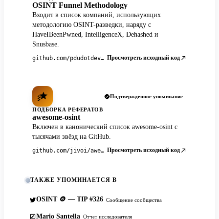
OSINT Funnel Methodology
Входит в список компаний, использующих
методологию OSINT-разведки, наряду с
HaveIBeenPwned, IntelligenceX, Dehashed и
Snusbase.
Просмотреть исходный код
github.com/pdudotdev/ofm
Подтвержденное упоминание
ПОДБОРКА РЕФЕРАТОВ
awesome-osint
Включен в канонический список awesome-osint с
тысячами звёзд на GitHub.
Просмотреть исходный код
github.com/jivoi/awesome-osint
ТАКЖЕ УПОМИНАЕТСЯ В
OSINT 🪙 — TIP #326
Сообщение сообщества
Mario Santella
Отчет исследователя