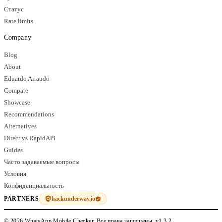
Статус
Rate limits
Company
Blog
About
Eduardo Airaudo
Compare
Showcase
Recommendations
Alternatives
Direct vs RapidAPI
Guides
Часто задаваемые вопросы
Условия
Конфиденциальность
hackunderway.io
PARTNERS
© 2026 WhatsApp Mobile Checker. Все права защищены.
v1.3.2