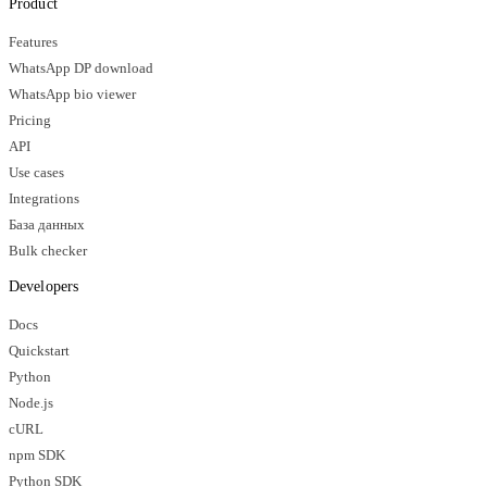
Product
Features
WhatsApp DP download
WhatsApp bio viewer
Pricing
API
Use cases
Integrations
База данных
Bulk checker
Developers
Docs
Quickstart
Python
Node.js
cURL
npm SDK
Python SDK