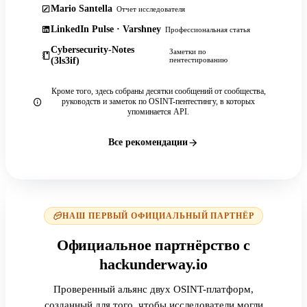
Mario Santella
Отчет исследователя
LinkedIn Pulse · Varshney
Профессиональная статья
Cybersecurity-Notes
Заметки по
(3ls3if)
пентестированию
Кроме того, здесь собраны десятки сообщений от сообщества,
руководств и заметок по OSINT-пентестингу, в которых
упоминается API.
Все рекомендации
НАШ ПЕРВЫЙ ОФИЦИАЛЬНЫЙ ПАРТНЁР
Официальное партнёрство с
hackunderway.io
Проверенный альянс двух OSINT-платформ,
созданный для того, чтобы исследователи могли