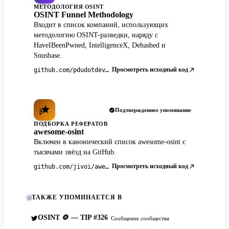
МЕТОДОЛОГИЯ OSINT
OSINT Funnel Methodology
Входит в список компаний, использующих
методологию OSINT-разведки, наряду с
HaveIBeenPwned, IntelligenceX, Dehashed и
Snusbase.
Просмотреть исходный код
github.com/pdudotdev/ofm
Подтвержденное упоминание
ПОДБОРКА РЕФЕРАТОВ
awesome-osint
Включен в канонический список awesome-osint с
тысячами звёзд на GitHub.
Просмотреть исходный код
github.com/jivoi/awesome-osint
ТАКЖЕ УПОМИНАЕТСЯ В
OSINT 🪙 — TIP #326
Сообщение сообщества