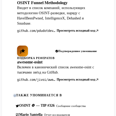
OSINT Funnel Methodology
Входит в список компаний, использующих
методологию OSINT-разведки, наряду с
HaveIBeenPwned, IntelligenceX, Dehashed и
Snusbase.
Просмотреть исходный код
github.com/pdudotdev/ofm
Подтвержденное упоминание
ПОДБОРКА РЕФЕРАТОВ
awesome-osint
Включен в канонический список awesome-osint с
тысячами звёзд на GitHub.
Просмотреть исходный код
github.com/jivoi/awesome-osint
ТАКЖЕ УПОМИНАЕТСЯ В
OSINT 🪙 — TIP #326
Сообщение сообщества
Mario Santella
Отчет исследователя