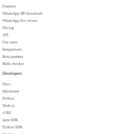
Features
WhatsApp DP download
WhatsApp bio viewer
Pricing
API
Use cases
Integrations
База данных
Bulk checker
Developers
Docs
Quickstart
Python
Node.js
cURL
npm SDK
Python SDK