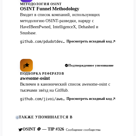
МЕТОДОЛОГИЯ OSINT
OSINT Funnel Methodology
Входит в список компаний, использующих
методологию OSINT-разведки, наряду с
HaveIBeenPwned, IntelligenceX, Dehashed и
Snusbase.
Просмотреть исходный код
github.com/pdudotdev/ofm
Подтвержденное упоминание
ПОДБОРКА РЕФЕРАТОВ
awesome-osint
Включен в канонический список awesome-osint с
тысячами звёзд на GitHub.
Просмотреть исходный код
github.com/jivoi/awesome-osint
ТАКЖЕ УПОМИНАЕТСЯ В
OSINT 🪙 — TIP #326
Сообщение сообщества