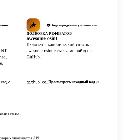
нание
Подтвержденное упоминание
ПОДБОРКА РЕФЕРАТОВ
awesome-osint
Включен в канонический список
INT-
awesome-osint с тысячами звёзд на
ned,
GitHub.
e.
 код
Просмотреть исходный код
github.com/jivoi/awesome-osint
льная статья
которых упоминается API.