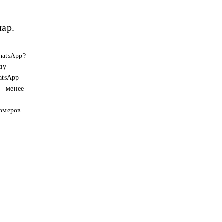
лар.
hatsApp?
ду
atsApp
 — менее
номеров