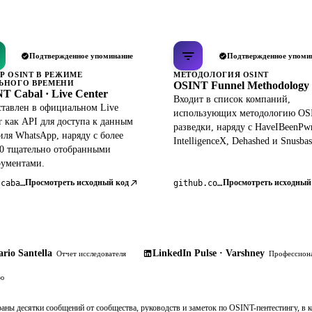
Подтвержденное упоминание
Подтвержденное упоми
Р OSINT В РЕЖИМЕ
МЕТОДОЛОГИЯ OSINT
ЬНОГО ВРЕМЕНИ
OSINT Funnel Methodology
T Cabal · Live Center
Входит в список компаний,
тавлен в официальном Live
использующих методологию OS
r как API для доступа к данным
разведки, наряду с HaveIBeenPw
ля WhatsApp, наряду с более
IntelligenceX, Dehashed и Snusbas
0 тщательно отобранными
рументами.
Просмотреть исходный код
Просмотреть исходный
osintcabal.org
github.com/pdudotdev/ofm
rio Santella
LinkedIn Pulse · Varshney
Отчет исследователя
Профессиона
ию
раны десятки сообщений от сообщества, руководств и заметок по OSINT-пентестингу, в 