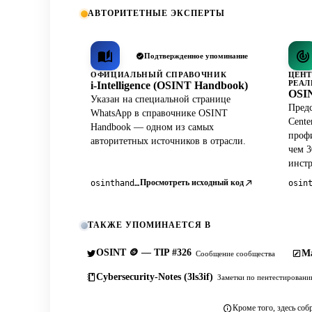
АВТОРИТЕТНЫЕ ЭКСПЕРТЫ
Подтвержденное упоминание
ОФИЦИАЛЬНЫЙ СПРАВОЧНИК
ЦЕНТ
РЕАЛ
i-Intelligence (OSINT Handbook)
OSIN
Указан на специальной странице
Предс
WhatsApp в справочнике OSINT
Cente
Handbook — одном из самых
профи
авторитетных источников в отрасли.
чем 3
инст
Просмотреть исходный код
osinthandbook.com
ТАКЖЕ УПОМИНАЕТСЯ В
OSINT 🪙 — TIP #326
Ma
Сообщение сообщества
Cybersecurity-Notes (3ls3if)
Заметки по пентестирован
Кроме того, здесь соб