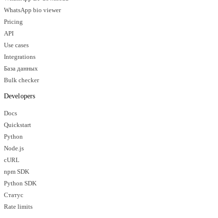
WhatsApp bio viewer
Pricing
API
Use cases
Integrations
База данных
Bulk checker
Developers
Docs
Quickstart
Python
Node.js
cURL
npm SDK
Python SDK
Статус
Rate limits