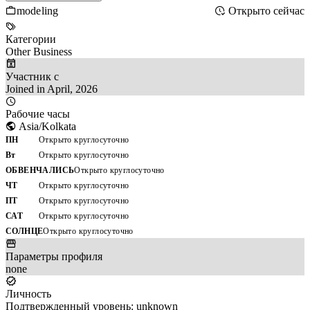
modeling
Открыто сейчас
Категории
Other Business
Участник с
Joined in April, 2026
Рабочие часы
Asia/Kolkata
ПН
Открыто круглосуточно
Вт
Открыто круглосуточно
ОБВЕНЧАЛИСЬ
Открыто круглосуточно
ЧТ
Открыто круглосуточно
ПТ
Открыто круглосуточно
САТ
Открыто круглосуточно
СОЛНЦЕ
Открыто круглосуточно
Параметры профиля
none
Личность
Подтвержденный уровень: unknown