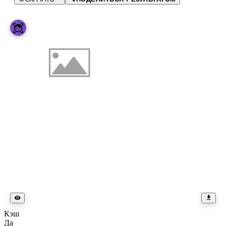
Кэш
Да