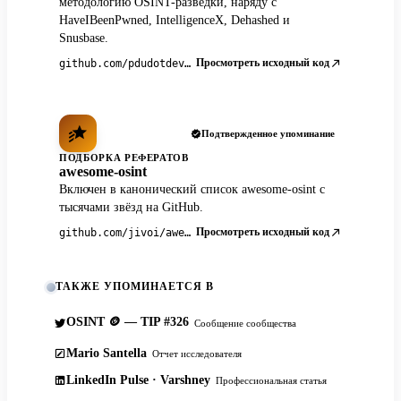
методологию OSINT-разведки, наряду с
HaveIBeenPwned, IntelligenceX, Dehashed и
Snusbase.
Просмотреть исходный код
github.com/pdudotdev/ofm
Подтвержденное упоминание
ПОДБОРКА РЕФЕРАТОВ
awesome-osint
Включен в канонический список awesome-osint с
тысячами звёзд на GitHub.
Просмотреть исходный код
github.com/jivoi/awesome-osint
ТАКЖЕ УПОМИНАЕТСЯ В
OSINT 🪙 — TIP #326
Сообщение сообщества
Mario Santella
Отчет исследователя
LinkedIn Pulse · Varshney
Профессиональная статья