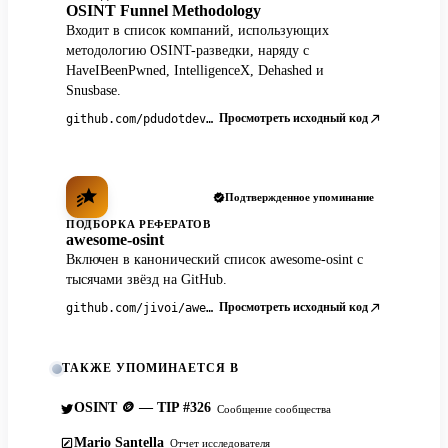
OSINT Funnel Methodology
Входит в список компаний, использующих
методологию OSINT-разведки, наряду с
HaveIBeenPwned, IntelligenceX, Dehashed и
Snusbase.
Просмотреть исходный код
github.com/pdudotdev/ofm
Подтвержденное упоминание
ПОДБОРКА РЕФЕРАТОВ
awesome-osint
Включен в канонический список awesome-osint с
тысячами звёзд на GitHub.
Просмотреть исходный код
github.com/jivoi/awesome-osint
ТАКЖЕ УПОМИНАЕТСЯ В
OSINT 🪙 — TIP #326
Сообщение сообщества
Mario Santella
Отчет исследователя