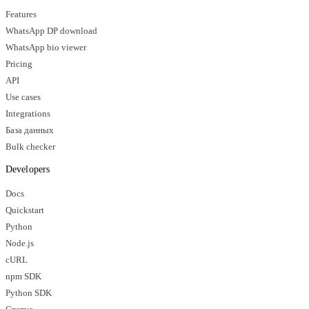
Features
WhatsApp DP download
WhatsApp bio viewer
Pricing
API
Use cases
Integrations
База данных
Bulk checker
Developers
Docs
Quickstart
Python
Node.js
cURL
npm SDK
Python SDK