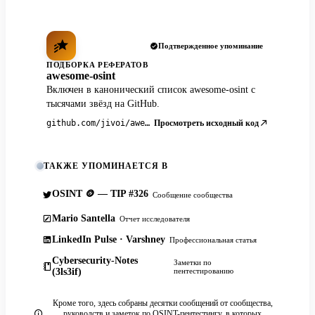
Подтвержденное упоминание
ПОДБОРКА РЕФЕРАТОВ
awesome-osint
Включен в канонический список awesome-osint с
тысячами звёзд на GitHub.
Просмотреть исходный код
github.com/jivoi/awesome-osint
ТАКЖЕ УПОМИНАЕТСЯ В
OSINT 🪙 — TIP #326
Сообщение сообщества
Mario Santella
Отчет исследователя
LinkedIn Pulse · Varshney
Профессиональная статья
Cybersecurity-Notes
Заметки по
(3ls3if)
пентестированию
Кроме того, здесь собраны десятки сообщений от сообщества,
руководств и заметок по OSINT-пентестингу, в которых