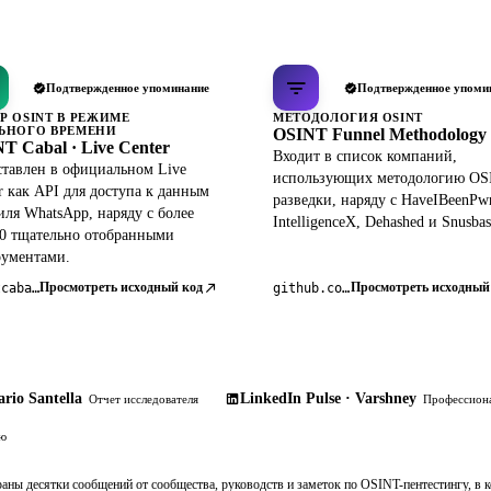
Подтвержденное упоминание
Подтвержденное упоми
Р OSINT В РЕЖИМЕ
МЕТОДОЛОГИЯ OSINT
ЬНОГО ВРЕМЕНИ
OSINT Funnel Methodology
T Cabal · Live Center
Входит в список компаний,
тавлен в официальном Live
использующих методологию OS
r как API для доступа к данным
разведки, наряду с HaveIBeenPw
ля WhatsApp, наряду с более
IntelligenceX, Dehashed и Snusbas
0 тщательно отобранными
рументами.
Просмотреть исходный код
Просмотреть исходный
osintcabal.org
github.com/pdudotdev/ofm
rio Santella
LinkedIn Pulse · Varshney
Отчет исследователя
Профессиона
ию
раны десятки сообщений от сообщества, руководств и заметок по OSINT-пентестингу, в 