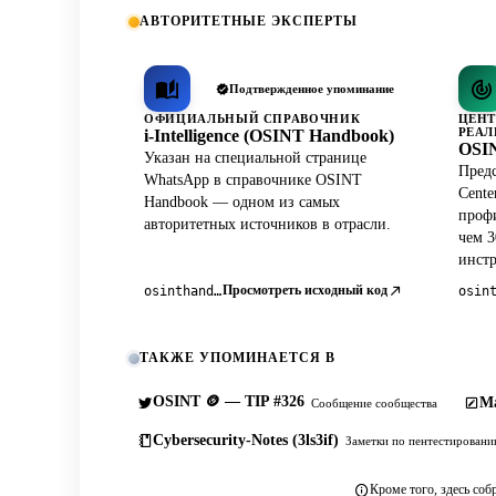
АВТОРИТЕТНЫЕ ЭКСПЕРТЫ
Подтвержденное упоминание
ОФИЦИАЛЬНЫЙ СПРАВОЧНИК
ЦЕНТ
РЕАЛ
i-Intelligence (OSINT Handbook)
OSIN
Указан на специальной странице
Предс
WhatsApp в справочнике OSINT
Cente
Handbook — одном из самых
профи
авторитетных источников в отрасли.
чем 3
инст
Просмотреть исходный код
osinthandbook.com
ТАКЖЕ УПОМИНАЕТСЯ В
OSINT 🪙 — TIP #326
Ma
Сообщение сообщества
Cybersecurity-Notes (3ls3if)
Заметки по пентестирован
Кроме того, здесь соб