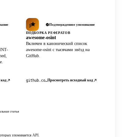
нание
Подтвержденное упоминание
ПОДБОРКА РЕФЕРАТОВ
awesome-osint
Включен в канонический список
INT-
awesome-osint с тысячами звёзд на
ned,
GitHub.
e.
 код
Просмотреть исходный код
github.com/jivoi/awesome-osint
льная статья
которых упоминается API.