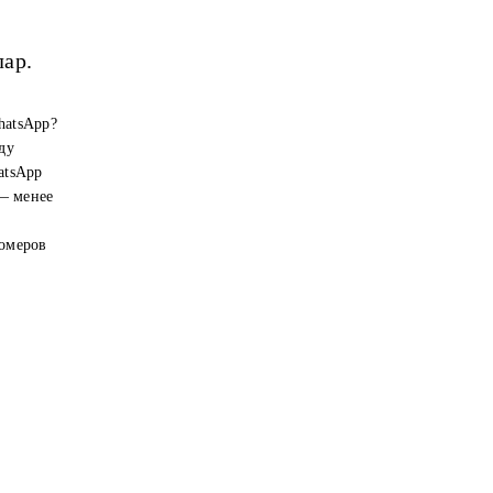
лар.
hatsApp?
ду
atsApp
 — менее
номеров