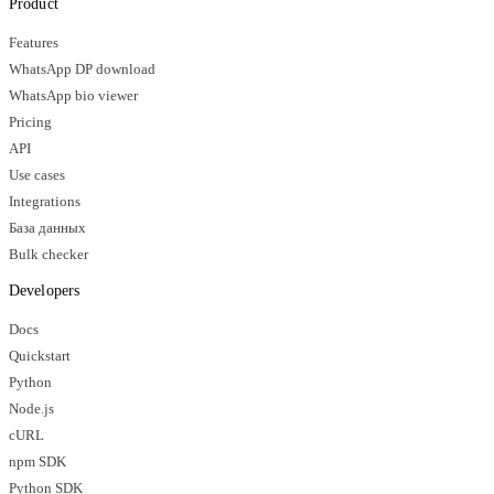
Product
Features
WhatsApp DP download
WhatsApp bio viewer
Pricing
API
Use cases
Integrations
База данных
Bulk checker
Developers
Docs
Quickstart
Python
Node.js
cURL
npm SDK
Python SDK