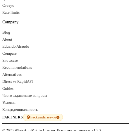
Статус
Rate limits
Company
Blog
About
Eduardo Airaudo
Compare
Showcase
Recommendations
Alternatives
Direct vs RapidAPI
Guides
Часто задаваемые вопросы
Условия
Конфиденциальность
hackunderway.io
PARTNERS
© 2026 WhatsApp Mobile Checker. Все права защищены.
v1.3.2