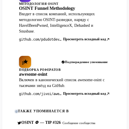
МЕТОДОЛОГИЯ OSINT
OSINT Funnel Methodology
Входит в список компаний, использующих
методологию OSINT-разведки, наряду с
HaveIBeenPwned, IntelligenceX, Dehashed и
Snusbase.
Просмотреть исходный код
github.com/pdudotdev/ofm
Подтвержденное упоминание
ПОДБОРКА РЕФЕРАТОВ
awesome-osint
Включен в канонический список awesome-osint с
тысячами звёзд на GitHub.
Просмотреть исходный код
github.com/jivoi/awesome-osint
ТАКЖЕ УПОМИНАЕТСЯ В
OSINT 🪙 — TIP #326
Сообщение сообщества