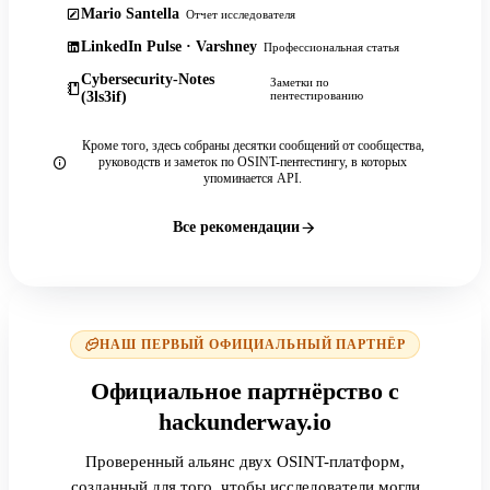
Mario Santella
Отчет исследователя
LinkedIn Pulse · Varshney
Профессиональная статья
Cybersecurity-Notes
Заметки по
(3ls3if)
пентестированию
Кроме того, здесь собраны десятки сообщений от сообщества,
руководств и заметок по OSINT-пентестингу, в которых
упоминается API.
Все рекомендации
НАШ ПЕРВЫЙ ОФИЦИАЛЬНЫЙ ПАРТНЁР
Официальное партнёрство с
hackunderway.io
Проверенный альянс двух OSINT-платформ,
созданный для того, чтобы исследователи могли