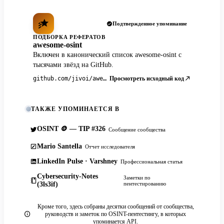
Подтвержденное упоминание
ПОДБОРКА РЕФЕРАТОВ
awesome-osint
Включен в канонический список awesome-osint с
тысячами звёзд на GitHub.
Просмотреть исходный код
github.com/jivoi/awesome-osint
ТАКЖЕ УПОМИНАЕТСЯ В
OSINT 🪙 — TIP #326
Сообщение сообщества
Mario Santella
Отчет исследователя
LinkedIn Pulse · Varshney
Профессиональная статья
Cybersecurity-Notes
Заметки по
(3ls3if)
пентестированию
Кроме того, здесь собраны десятки сообщений от сообщества,
руководств и заметок по OSINT-пентестингу, в которых
упоминается API.