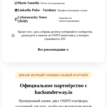
Mario Santella
Отчет исследователя
LinkedIn Pulse · Varshney
Профессиональная статья
Cybersecurity-Notes
Заметки по
(3ls3if)
пентестированию
Кроме того, здесь собраны десятки сообщений от сообщества,
руководств и заметок по OSINT-пентестингу, в которых
упоминается API.
Все рекомендации
НАШ ПЕРВЫЙ ОФИЦИАЛЬНЫЙ ПАРТНЁР
Официальное партнёрство с
hackunderway.io
Проверенный альянс двух OSINT-платформ,
созданный для того, чтобы исследователи могли