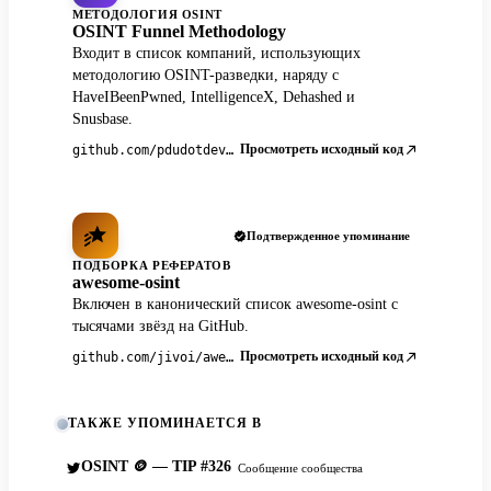
МЕТОДОЛОГИЯ OSINT
OSINT Funnel Methodology
Входит в список компаний, использующих
методологию OSINT-разведки, наряду с
HaveIBeenPwned, IntelligenceX, Dehashed и
Snusbase.
Просмотреть исходный код
github.com/pdudotdev/ofm
Подтвержденное упоминание
ПОДБОРКА РЕФЕРАТОВ
awesome-osint
Включен в канонический список awesome-osint с
тысячами звёзд на GitHub.
Просмотреть исходный код
github.com/jivoi/awesome-osint
ТАКЖЕ УПОМИНАЕТСЯ В
OSINT 🪙 — TIP #326
Сообщение сообщества