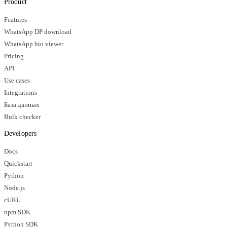
Product
Features
WhatsApp DP download
WhatsApp bio viewer
Pricing
API
Use cases
Integrations
База данных
Bulk checker
Developers
Docs
Quickstart
Python
Node.js
cURL
npm SDK
Python SDK