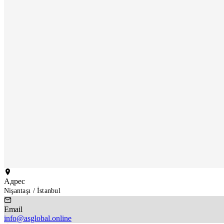
Адрес
Nişantaşı / İstanbul
Email
info@asglobal.online