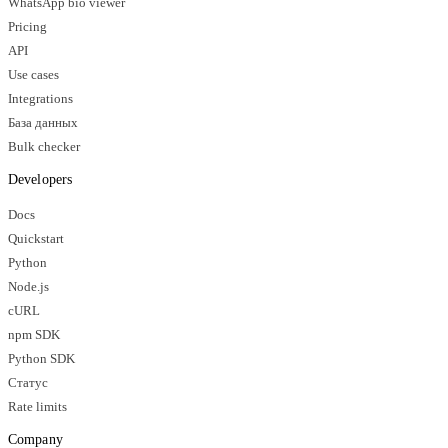
WhatsApp bio viewer
Pricing
API
Use cases
Integrations
База данных
Bulk checker
Developers
Docs
Quickstart
Python
Node.js
cURL
npm SDK
Python SDK
Статус
Rate limits
Company