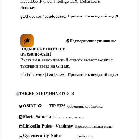
HaveIBeenPwned, IntelligenceX, Dehashed и
Snusbase.
Просмотреть исходный код
github.com/pdudotdev/ofm
Подтвержденное упоминание
ПОДБОРКА РЕФЕРАТОВ
awesome-osint
Включен в канонический список awesome-osint с
тысячами звёзд на GitHub.
Просмотреть исходный код
github.com/jivoi/awesome-osint
ТАКЖЕ УПОМИНАЕТСЯ В
OSINT 🪙 — TIP #326
Сообщение сообщества
Mario Santella
Отчет исследователя
LinkedIn Pulse · Varshney
Профессиональная статья
Cybersecurity-Notes
Заметки по