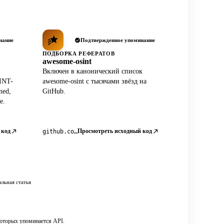
нание
Подтвержденное упоминание
ПОДБОРКА РЕФЕРАТОВ
awesome-osint
Включен в канонический список
INT-
awesome-osint с тысячами звёзд на
ned,
GitHub.
e.
 код
Просмотреть исходный код
github.com/jivoi/awesome-osint
льная статья
которых упоминается API.