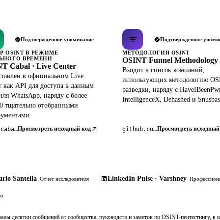
Подтвержденное упоминание
Подтвержденное упоми
Р OSINT В РЕЖИМЕ
МЕТОДОЛОГИЯ OSINT
ЬНОГО ВРЕМЕНИ
OSINT Funnel Methodology
T Cabal · Live Center
Входит в список компаний,
тавлен в официальном Live
использующих методологию OS
r как API для доступа к данным
разведки, наряду с HaveIBeenPw
ля WhatsApp, наряду с более
IntelligenceX, Dehashed и Snusbas
0 тщательно отобранными
рументами.
Просмотреть исходный код
Просмотреть исходный
osintcabal.org
github.com/pdudotdev/ofm
rio Santella
LinkedIn Pulse · Varshney
Отчет исследователя
Профессиона
ию
раны десятки сообщений от сообщества, руководств и заметок по OSINT-пентестингу, в 