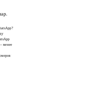
лар.
hatsApp?
ду
atsApp
 — менее
номеров