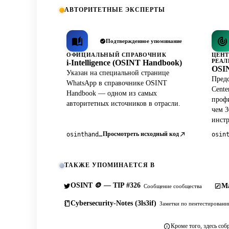
АВТОРИТЕТНЫЕ ЭКСПЕРТЫ
Подтвержденное упоминание
ОФИЦИАЛЬНЫЙ СПРАВОЧНИК
ЦЕНТ
РЕАЛ
i-Intelligence (OSINT Handbook)
OSIN
Указан на специальной странице
Предс
WhatsApp в справочнике OSINT
Cente
Handbook — одном из самых
профи
авторитетных источников в отрасли.
чем 3
инст
Просмотреть исходный код
osinthandbook.com
ТАКЖЕ УПОМИНАЕТСЯ В
OSINT 🪙 — TIP #326
Ma
Сообщение сообщества
Cybersecurity-Notes (3ls3if)
Заметки по пентестирован
Кроме того, здесь соб