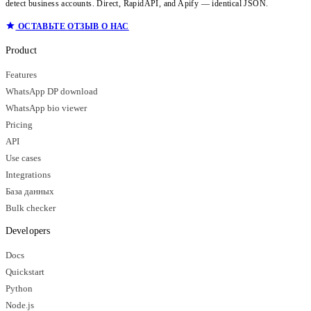
detect business accounts. Direct, RapidAPI, and Apify — identical JSON.
ОСТАВЬТЕ ОТЗЫВ О НАС
Product
Features
WhatsApp DP download
WhatsApp bio viewer
Pricing
API
Use cases
Integrations
База данных
Bulk checker
Developers
Docs
Quickstart
Python
Node.js