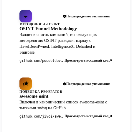
Подтвержденное упоминание
МЕТОДОЛОГИЯ OSINT
OSINT Funnel Methodology
Входит в список компаний, использующих
методологию OSINT-разведки, наряду с
HaveIBeenPwned, IntelligenceX, Dehashed и
Snusbase.
Просмотреть исходный код
github.com/pdudotdev/ofm
Подтвержденное упоминание
ПОДБОРКА РЕФЕРАТОВ
awesome-osint
Включен в канонический список awesome-osint с
тысячами звёзд на GitHub.
Просмотреть исходный код
github.com/jivoi/awesome-osint