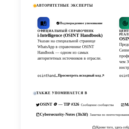
АВТОРИТЕТНЫЕ ЭКСПЕРТЫ
Подтвержденное упоминание
ОФИЦИАЛЬНЫЙ СПРАВОЧНИК
ЦЕНТ
РЕАЛ
i-Intelligence (OSINT Handbook)
OSIN
Указан на специальной странице
Предс
WhatsApp в справочнике OSINT
Cente
Handbook — одном из самых
профи
авторитетных источников в отрасли.
чем 3
инст
Просмотреть исходный код
osinthandbook.com
ТАКЖЕ УПОМИНАЕТСЯ В
OSINT 🪙 — TIP #326
Ma
Сообщение сообщества
Cybersecurity-Notes (3ls3if)
Заметки по пентестирован
Кроме того, здесь соб