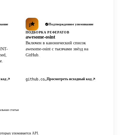
нание
Подтвержденное упоминание
ПОДБОРКА РЕФЕРАТОВ
awesome-osint
Включен в канонический список
INT-
awesome-osint с тысячами звёзд на
ned,
GitHub.
e.
 код
Просмотреть исходный код
github.com/jivoi/awesome-osint
льная статья
которых упоминается API.