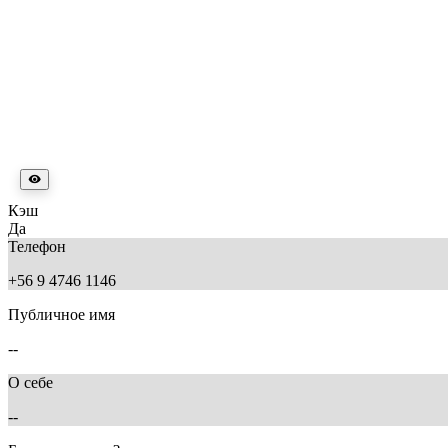
Кэш
Да
Телефон
+56 9 4746 1146
Публичное имя
--
О себе
--