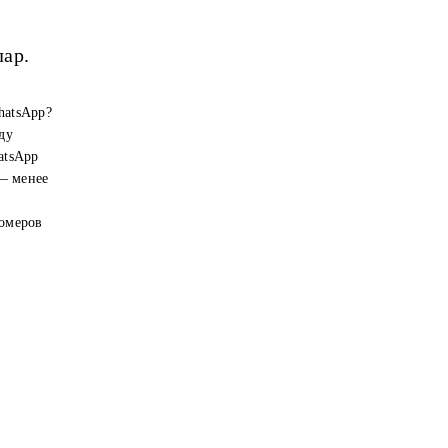
лар.
hatsApp?
ду
atsApp
 — менее
номеров