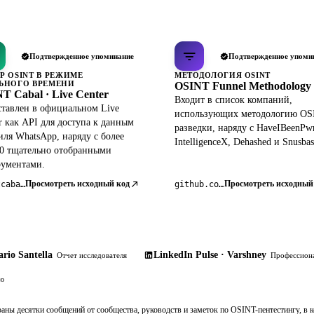
Подтвержденное упоминание
Подтвержденное упоми
Р OSINT В РЕЖИМЕ
МЕТОДОЛОГИЯ OSINT
ЬНОГО ВРЕМЕНИ
OSINT Funnel Methodology
T Cabal · Live Center
Входит в список компаний,
тавлен в официальном Live
использующих методологию OS
r как API для доступа к данным
разведки, наряду с HaveIBeenPw
ля WhatsApp, наряду с более
IntelligenceX, Dehashed и Snusbas
0 тщательно отобранными
рументами.
Просмотреть исходный код
Просмотреть исходный
osintcabal.org
github.com/pdudotdev/ofm
rio Santella
LinkedIn Pulse · Varshney
Отчет исследователя
Профессиона
ию
раны десятки сообщений от сообщества, руководств и заметок по OSINT-пентестингу, в 