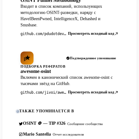
OSINT Funnel Methodology
Входит в список компаний, использующих
методологию OSINT-разведки, наряду с
HaveIBeenPwned, IntelligenceX, Dehashed и
Snusbase.
Просмотреть исходный код
github.com/pdudotdev/ofm
Подтвержденное упоминание
ПОДБОРКА РЕФЕРАТОВ
awesome-osint
Включен в канонический список awesome-osint с
тысячами звёзд на GitHub.
Просмотреть исходный код
github.com/jivoi/awesome-osint
ТАКЖЕ УПОМИНАЕТСЯ В
OSINT 🪙 — TIP #326
Сообщение сообщества
Mario Santella
Отчет исследователя