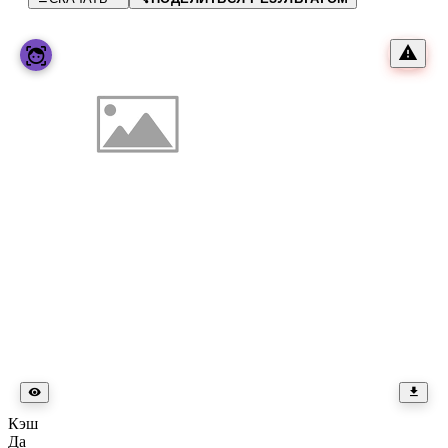
Кэш
Да