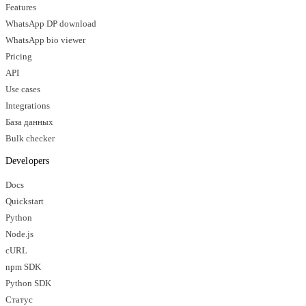
Features
WhatsApp DP download
WhatsApp bio viewer
Pricing
API
Use cases
Integrations
База данных
Bulk checker
Developers
Docs
Quickstart
Python
Node.js
cURL
npm SDK
Python SDK
Статус