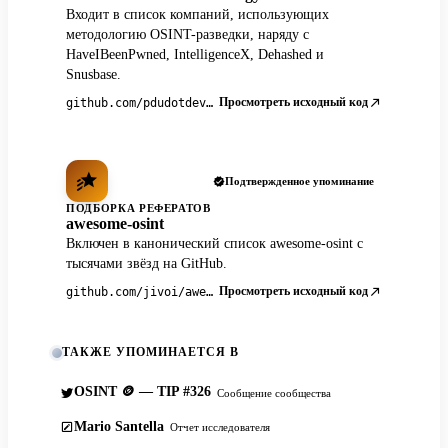
Входит в список компаний, использующих
методологию OSINT-разведки, наряду с
HaveIBeenPwned, IntelligenceX, Dehashed и
Snusbase.
Просмотреть исходный код
github.com/pdudotdev/ofm
Подтвержденное упоминание
ПОДБОРКА РЕФЕРАТОВ
awesome-osint
Включен в канонический список awesome-osint с
тысячами звёзд на GitHub.
Просмотреть исходный код
github.com/jivoi/awesome-osint
ТАКЖЕ УПОМИНАЕТСЯ В
OSINT 🪙 — TIP #326
Сообщение сообщества
Mario Santella
Отчет исследователя