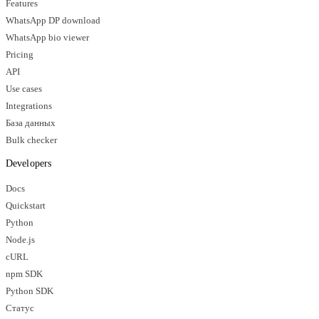
Features
WhatsApp DP download
WhatsApp bio viewer
Pricing
API
Use cases
Integrations
База данных
Bulk checker
Developers
Docs
Quickstart
Python
Node.js
cURL
npm SDK
Python SDK
Статус