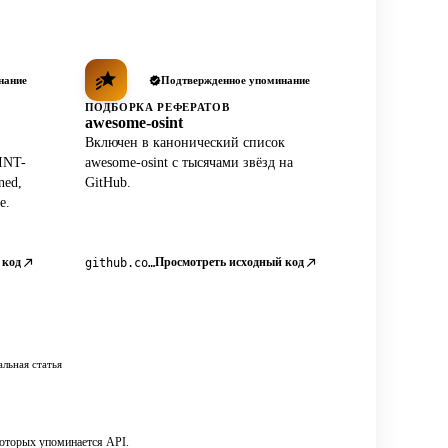
нание
Подтвержденное упоминание
ПОДБОРКА РЕФЕРАТОВ
awesome-osint
Включен в канонический список
INT-
awesome-osint с тысячами звёзд на
ned,
GitHub.
e.
 код
Просмотреть исходный код
github.com/jivoi/awesome-osint
льная статья
которых упоминается API.