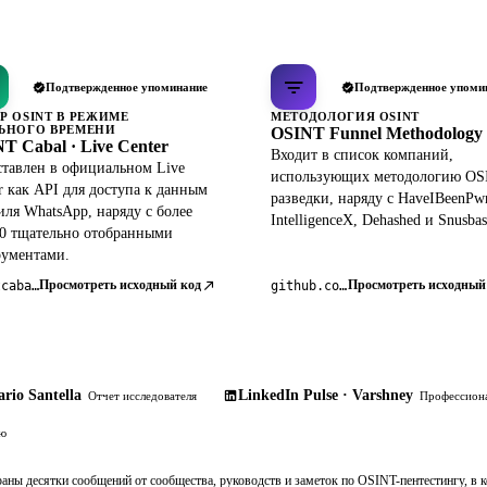
Подтвержденное упоминание
Подтвержденное упоми
Р OSINT В РЕЖИМЕ
МЕТОДОЛОГИЯ OSINT
ЬНОГО ВРЕМЕНИ
OSINT Funnel Methodology
T Cabal · Live Center
Входит в список компаний,
тавлен в официальном Live
использующих методологию OS
r как API для доступа к данным
разведки, наряду с HaveIBeenPw
ля WhatsApp, наряду с более
IntelligenceX, Dehashed и Snusbas
0 тщательно отобранными
рументами.
Просмотреть исходный код
Просмотреть исходный
osintcabal.org
github.com/pdudotdev/ofm
rio Santella
LinkedIn Pulse · Varshney
Отчет исследователя
Профессиона
ию
раны десятки сообщений от сообщества, руководств и заметок по OSINT-пентестингу, в 