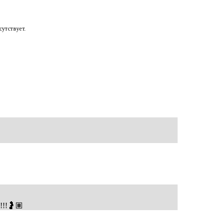
утствует.
!!!🤰🏽