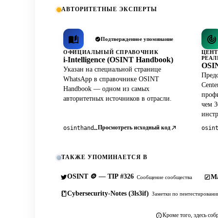
АВТОРИТЕТНЫЕ ЭКСПЕРТЫ
Подтвержденное упоминание
ОФИЦИАЛЬНЫЙ СПРАВОЧНИК
ЦЕНТ
РЕАЛ
i-Intelligence (OSINT Handbook)
OSIN
Указан на специальной странице
Предс
WhatsApp в справочнике OSINT
Cente
Handbook — одном из самых
профи
авторитетных источников в отрасли.
чем 3
инст
Просмотреть исходный код
osinthandbook.com
ТАКЖЕ УПОМИНАЕТСЯ В
OSINT 🪙 — TIP #326
Ma
Сообщение сообщества
Cybersecurity-Notes (3ls3if)
Заметки по пентестирован
Кроме того, здесь соб