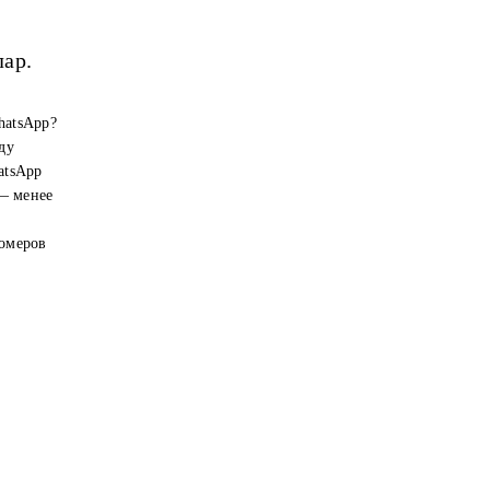
лар.
hatsApp?
ду
atsApp
 — менее
номеров