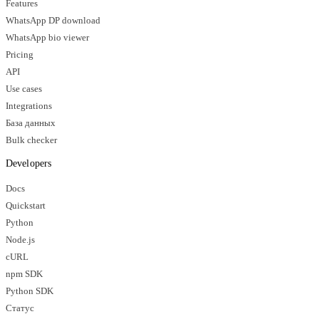
Features
WhatsApp DP download
WhatsApp bio viewer
Pricing
API
Use cases
Integrations
База данных
Bulk checker
Developers
Docs
Quickstart
Python
Node.js
cURL
npm SDK
Python SDK
Статус