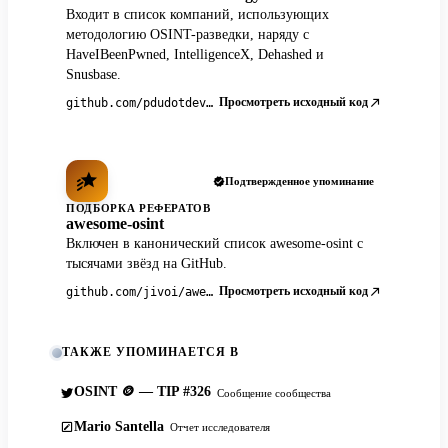
Входит в список компаний, использующих
методологию OSINT-разведки, наряду с
HaveIBeenPwned, IntelligenceX, Dehashed и
Snusbase.
Просмотреть исходный код
github.com/pdudotdev/ofm
Подтвержденное упоминание
ПОДБОРКА РЕФЕРАТОВ
awesome-osint
Включен в канонический список awesome-osint с
тысячами звёзд на GitHub.
Просмотреть исходный код
github.com/jivoi/awesome-osint
ТАКЖЕ УПОМИНАЕТСЯ В
OSINT 🪙 — TIP #326
Сообщение сообщества
Mario Santella
Отчет исследователя