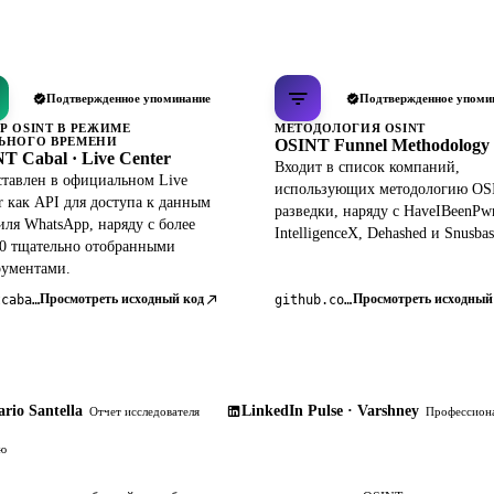
Подтвержденное упоминание
Подтвержденное упоми
Р OSINT В РЕЖИМЕ
МЕТОДОЛОГИЯ OSINT
ЬНОГО ВРЕМЕНИ
OSINT Funnel Methodology
T Cabal · Live Center
Входит в список компаний,
тавлен в официальном Live
использующих методологию OS
r как API для доступа к данным
разведки, наряду с HaveIBeenPw
ля WhatsApp, наряду с более
IntelligenceX, Dehashed и Snusbas
0 тщательно отобранными
рументами.
Просмотреть исходный код
Просмотреть исходный
osintcabal.org
github.com/pdudotdev/ofm
rio Santella
LinkedIn Pulse · Varshney
Отчет исследователя
Профессиона
ию