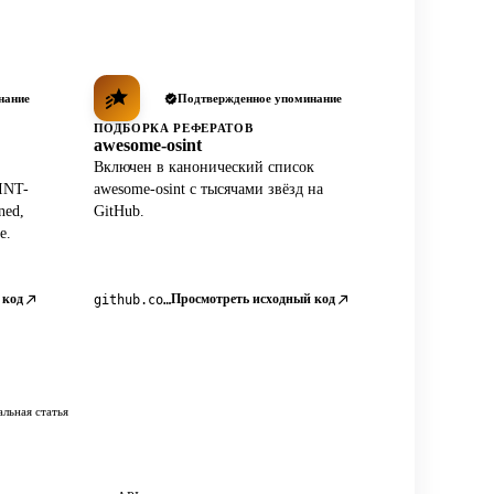
нание
Подтвержденное упоминание
ПОДБОРКА РЕФЕРАТОВ
awesome-osint
Включен в канонический список
INT-
awesome-osint с тысячами звёзд на
ned,
GitHub.
e.
 код
Просмотреть исходный код
github.com/jivoi/awesome-osint
льная статья