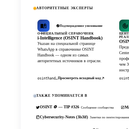
АВТОРИТЕТНЫЕ ЭКСПЕРТЫ
Подтвержденное упоминание
ОФИЦИАЛЬНЫЙ СПРАВОЧНИК
ЦЕНТ
РЕАЛ
i-Intelligence (OSINT Handbook)
OSIN
Указан на специальной странице
Предс
WhatsApp в справочнике OSINT
Cente
Handbook — одном из самых
профи
авторитетных источников в отрасли.
чем 3
инст
Просмотреть исходный код
osinthandbook.com
ТАКЖЕ УПОМИНАЕТСЯ В
OSINT 🪙 — TIP #326
Ma
Сообщение сообщества
Cybersecurity-Notes (3ls3if)
Заметки по пентестирован