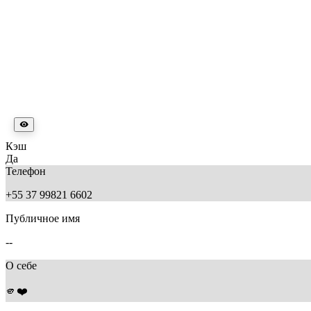
Кэш
Да
Телефон
+55 37 99821 6602
Публичное имя
--
О себе
🫵❤️