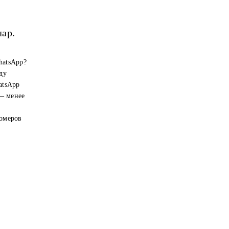
лар.
hatsApp?
ду
atsApp
 — менее
номеров