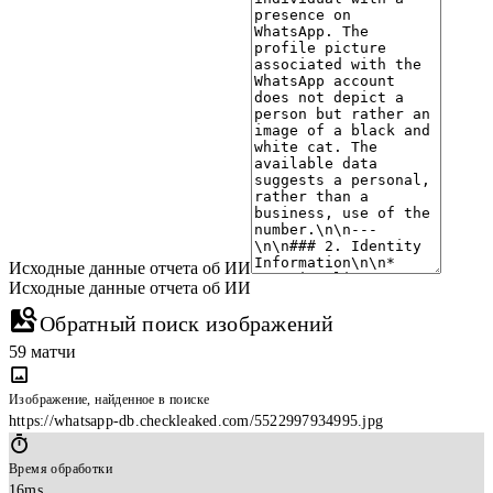
confirmed the profile picture is of a cat. Results linked the image to
various online platforms including Reddit, Pinterest, YouTube, and
Facebook, often in contexts related to "fat cats," "AbsoluteUnits"
(referring to large animals), or general cat appreciation posts. There
were 59 visual matches and 2 exact matches, indicating the image is
widely shared online.
4. Data Exposure
No data related to leaked credentials, breaches, or publicly exposed personal
Исходные данные отчета об ИИ
data was found in the provided dataset.
Исходные данные отчета об ИИ
Обратный поиск изображений
5. Risk Assessment
59 матчи
Legitimacy:
The number appears to be associated with a legitimate
WhatsApp user.
Изображение, найденное в поиске
https://whatsapp-db.checkleaked.com/5522997934995.jpg
Scam/Spam:
There is no immediate indication from the collected data
that this number is associated with scam or spam activities. The presence
Время обработки
of a non-personal profile picture is common on social messaging
16ms