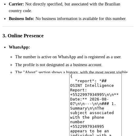
Carrier:
Not directly specified, but associated with the Brazilian
country code.
Business Info:
No business information is available for this number.
3. Online Presence
WhatsApp:
The number is active on WhatsApp and is registered as a user.
The profile is not designated as a business account.
The "About" section shows a history, with the most recent visible
entry being "Na academia" (In the gym) with a date of 2026-06-04.
The profile picture is present.
Profile Picture Analysis:
Face Analysis:
The face analysis identified the profile picture as
depicting "a black and white cat looking at the camera." No human
faces were detected. The image was tagged with "cat," "animal,"
"pet," "feline," and "black and white."
Reverse Image Search (Google Lens):
The reverse image search