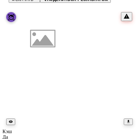
Кэш
Да