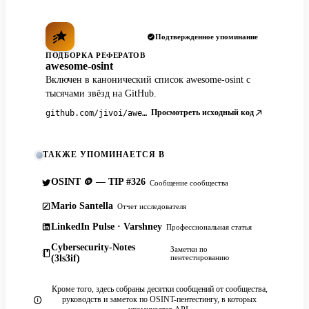
Подтвержденное упоминание
ПОДБОРКА РЕФЕРАТОВ
awesome-osint
Включен в канонический список awesome-osint с
тысячами звёзд на GitHub.
Просмотреть исходный код
github.com/jivoi/awesome-osint
ТАКЖЕ УПОМИНАЕТСЯ В
OSINT 🪙 — TIP #326
Сообщение сообщества
Mario Santella
Отчет исследователя
LinkedIn Pulse · Varshney
Профессиональная статья
Cybersecurity-Notes
Заметки по
(3ls3if)
пентестированию
Кроме того, здесь собраны десятки сообщений от сообщества,
руководств и заметок по OSINT-пентестингу, в которых