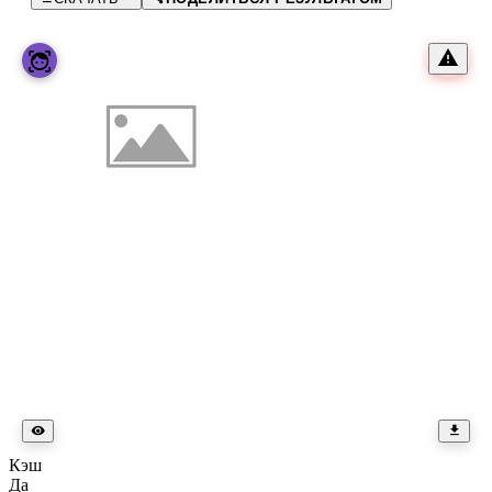
Кэш
Да