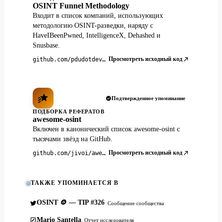
OSINT Funnel Methodology
Входит в список компаний, использующих
методологию OSINT-разведки, наряду с
HaveIBeenPwned, IntelligenceX, Dehashed и
Snusbase.
Просмотреть исходный код
github.com/pdudotdev/ofm
Подтвержденное упоминание
ПОДБОРКА РЕФЕРАТОВ
awesome-osint
Включен в канонический список awesome-osint с
тысячами звёзд на GitHub.
Просмотреть исходный код
github.com/jivoi/awesome-osint
ТАКЖЕ УПОМИНАЕТСЯ В
OSINT 🪙 — TIP #326
Сообщение сообщества
Mario Santella
Отчет исследователя