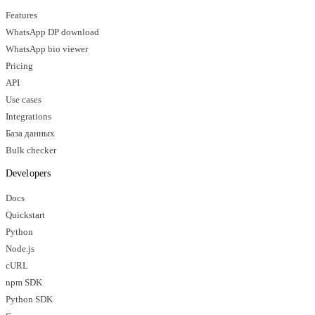
Features
WhatsApp DP download
WhatsApp bio viewer
Pricing
API
Use cases
Integrations
База данных
Bulk checker
Developers
Docs
Quickstart
Python
Node.js
cURL
npm SDK
Python SDK