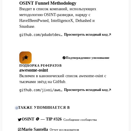
OSINT Funnel Methodology
Входит в список компаний, использующих
методологию OSINT-разведки, наряду с
HaveIBeenPwned, IntelligenceX, Dehashed и
Snusbase.
Просмотреть исходный код
github.com/pdudotdev/ofm
Подтвержденное упоминание
ПОДБОРКА РЕФЕРАТОВ
awesome-osint
Включен в канонический список awesome-osint с
тысячами звёзд на GitHub.
Просмотреть исходный код
github.com/jivoi/awesome-osint
ТАКЖЕ УПОМИНАЕТСЯ В
OSINT 🪙 — TIP #326
Сообщение сообщества
Mario Santella
Отчет исследователя