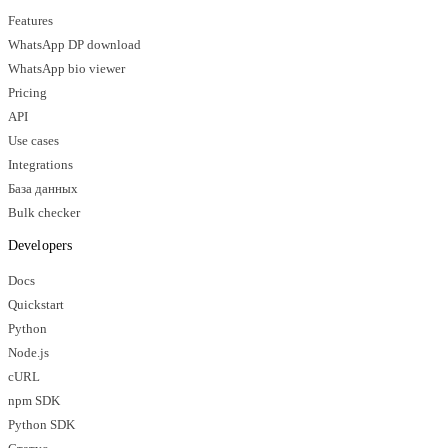
Features
WhatsApp DP download
WhatsApp bio viewer
Pricing
API
Use cases
Integrations
База данных
Bulk checker
Developers
Docs
Quickstart
Python
Node.js
cURL
npm SDK
Python SDK