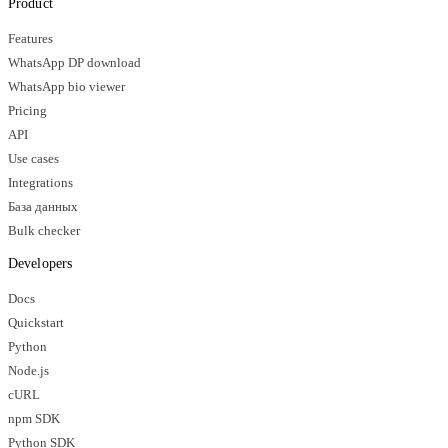
Product
Features
WhatsApp DP download
WhatsApp bio viewer
Pricing
API
Use cases
Integrations
База данных
Bulk checker
Developers
Docs
Quickstart
Python
Node.js
cURL
npm SDK
Python SDK