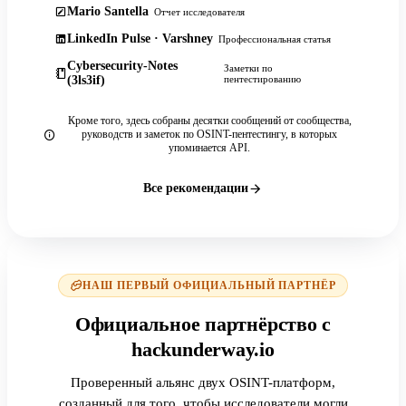
Mario Santella
Отчет исследователя
LinkedIn Pulse · Varshney
Профессиональная статья
Cybersecurity-Notes
Заметки по
(3ls3if)
пентестированию
Кроме того, здесь собраны десятки сообщений от сообщества,
руководств и заметок по OSINT-пентестингу, в которых
упоминается API.
Все рекомендации
НАШ ПЕРВЫЙ ОФИЦИАЛЬНЫЙ ПАРТНЁР
Официальное партнёрство с
hackunderway.io
Проверенный альянс двух OSINT-платформ,
созданный для того, чтобы исследователи могли