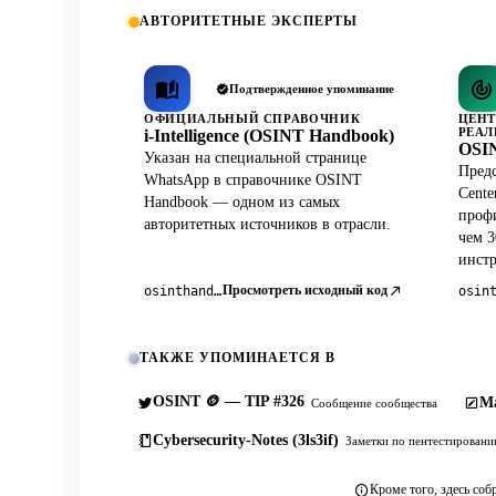
АВТОРИТЕТНЫЕ ЭКСПЕРТЫ
Подтвержденное упоминание
ОФИЦИАЛЬНЫЙ СПРАВОЧНИК
ЦЕНТ
РЕАЛ
i-Intelligence (OSINT Handbook)
OSIN
Указан на специальной странице
Предс
WhatsApp в справочнике OSINT
Cente
Handbook — одном из самых
профи
авторитетных источников в отрасли.
чем 3
инст
Просмотреть исходный код
osinthandbook.com
ТАКЖЕ УПОМИНАЕТСЯ В
OSINT 🪙 — TIP #326
Ma
Сообщение сообщества
Cybersecurity-Notes (3ls3if)
Заметки по пентестирован
Кроме того, здесь соб