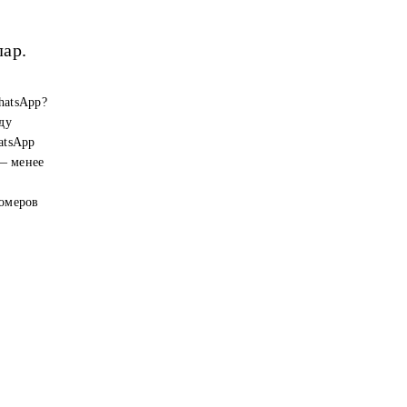
лар.
hatsApp?
ду
atsApp
 — менее
номеров