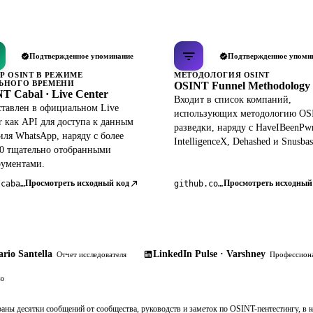
Подтвержденное упоминание
Подтвержденное упоми
Р OSINT В РЕЖИМЕ
МЕТОДОЛОГИЯ OSINT
ЬНОГО ВРЕМЕНИ
OSINT Funnel Methodology
T Cabal · Live Center
Входит в список компаний,
тавлен в официальном Live
использующих методологию OS
r как API для доступа к данным
разведки, наряду с HaveIBeenPw
ля WhatsApp, наряду с более
IntelligenceX, Dehashed и Snusbas
0 тщательно отобранными
рументами.
Просмотреть исходный код
Просмотреть исходный
osintcabal.org
github.com/pdudotdev/ofm
rio Santella
LinkedIn Pulse · Varshney
Отчет исследователя
Профессиона
ию
раны десятки сообщений от сообщества, руководств и заметок по OSINT-пентестингу, в 