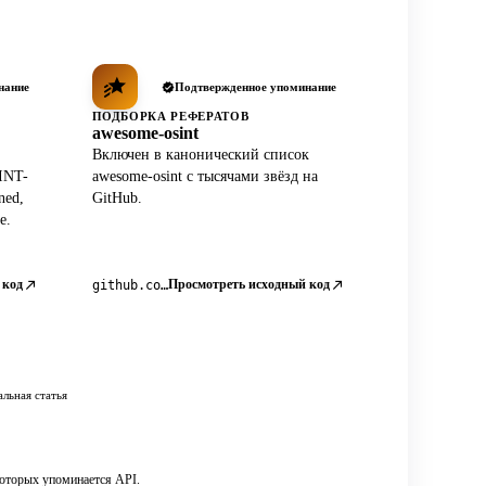
нание
Подтвержденное упоминание
ПОДБОРКА РЕФЕРАТОВ
awesome-osint
Включен в канонический список
INT-
awesome-osint с тысячами звёзд на
ned,
GitHub.
e.
 код
Просмотреть исходный код
github.com/jivoi/awesome-osint
льная статья
которых упоминается API.