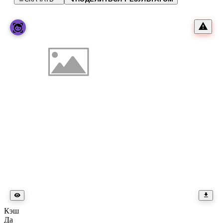
Кэш
Да