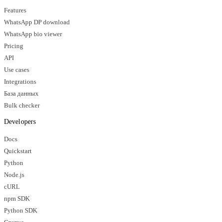
Features
WhatsApp DP download
WhatsApp bio viewer
Pricing
API
Use cases
Integrations
База данных
Bulk checker
Developers
Docs
Quickstart
Python
Node.js
cURL
npm SDK
Python SDK