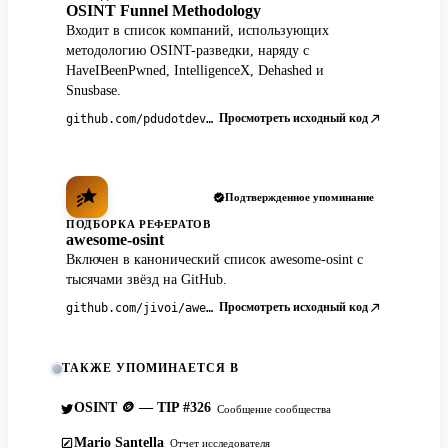
OSINT Funnel Methodology
Входит в список компаний, использующих
методологию OSINT-разведки, наряду с
HaveIBeenPwned, IntelligenceX, Dehashed и
Snusbase.
Просмотреть исходный код
github.com/pdudotdev/ofm
Подтвержденное упоминание
ПОДБОРКА РЕФЕРАТОВ
awesome-osint
Включен в канонический список awesome-osint с
тысячами звёзд на GitHub.
Просмотреть исходный код
github.com/jivoi/awesome-osint
ТАКЖЕ УПОМИНАЕТСЯ В
OSINT 🪙 — TIP #326
Сообщение сообщества
Mario Santella
Отчет исследователя