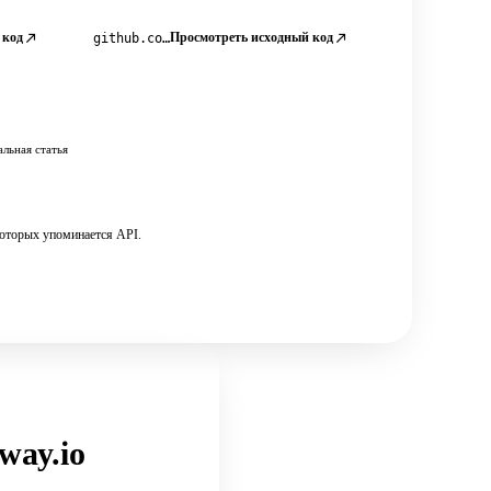
 код
Просмотреть исходный код
github.com/jivoi/awesome-osint
льная статья
которых упоминается API.
way.io