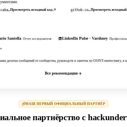
рументами.
Просмотреть исходный код
Просмотреть исходный
osintcabal.org
github.com/pdudotdev/ofm
rio Santella
LinkedIn Pulse · Varshney
Отчет исследователя
Профессиона
ию
раны десятки сообщений от сообщества, руководств и заметок по OSINT-пентестингу, в 
Все рекомендации
НАШ ПЕРВЫЙ ОФИЦИАЛЬНЫЙ ПАРТНЁР
альное партнёрство с hackunder