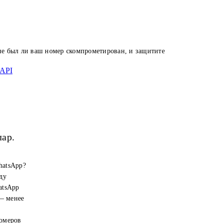
 не был ли ваш номер скомпрометирован, и защитите
API
лар.
hatsApp?
ду
atsApp
 — менее
номеров