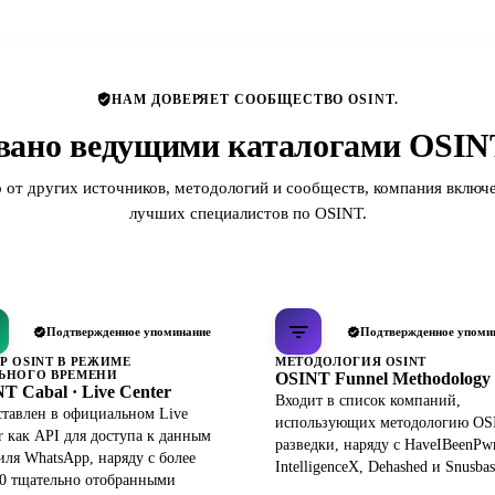
НАМ ДОВЕРЯЕТ СООБЩЕСТВО OSINT.
вано ведущими каталогами OSINT
 от других источников, методологий и сообществ, компания включе
лучших специалистов по OSINT.
Подтвержденное упоминание
Подтвержденное упоми
Р OSINT В РЕЖИМЕ
МЕТОДОЛОГИЯ OSINT
ЬНОГО ВРЕМЕНИ
OSINT Funnel Methodology
T Cabal · Live Center
Входит в список компаний,
тавлен в официальном Live
использующих методологию OS
r как API для доступа к данным
разведки, наряду с HaveIBeenPw
ля WhatsApp, наряду с более
IntelligenceX, Dehashed и Snusbas
0 тщательно отобранными