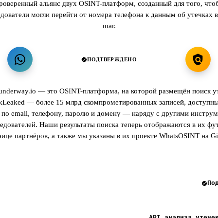
роверенный альянс двух OSINT-платформ, созданный для того, что
едователи могли перейти от номера телефона к данным об утечках в
шаг.
ПОДТВЕРЖДЕНО
underway.io — это OSINT-платформа, на которой размещён поиск у
kLeaked — более 15 млрд скомпрометированных записей, доступны
 по email, телефону, паролю и домену — наряду с другими инстру
ледователей. Наши результаты поиска теперь отображаются в их фут
нице партнёров, а также мы указаны в их проекте WhatsOSINT на Gi
По
API анализа утече