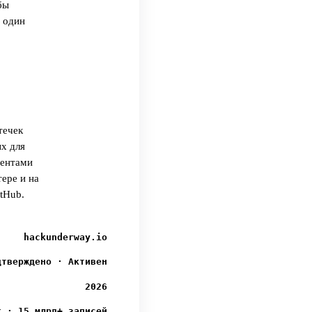
бы
 один
течек
х для
ментами
ере и на
tHub.
hackunderway.io
дтверждено · Активен
2026
к · 15 млрд+ записей