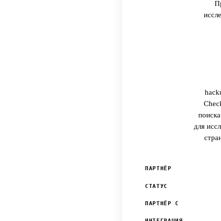
П
иссл
hack
Chec
поиска
для исс
стра
ПАРТНЁР
СТАТУС
ПАРТНЁР С
ИНТЕГРАЦИЯ