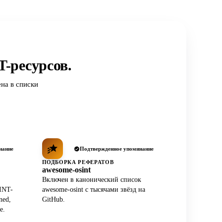
-ресурсов.
на в списки
нание
Подтвержденное упоминание
ПОДБОРКА РЕФЕРАТОВ
awesome-osint
Включен в канонический список
INT-
awesome-osint с тысячами звёзд на
ned,
GitHub.
e.