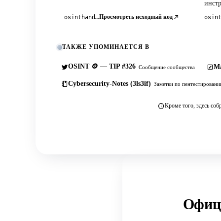
инст
Просмотреть исходный код
osinthandbook.com
ТАКЖЕ УПОМИНАЕТСЯ В
OSINT 🪙 — TIP #326
Ma
Сообщение сообщества
Cybersecurity-Notes (3ls3if)
Заметки по пентестирован
Кроме того, здесь соб
Офици