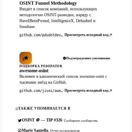
OSINT Funnel Methodology
Входит в список компаний, использующих
методологию OSINT-разведки, наряду с
HaveIBeenPwned, IntelligenceX, Dehashed и
Snusbase.
Просмотреть исходный код
github.com/pdudotdev/ofm
Подтвержденное упоминание
ПОДБОРКА РЕФЕРАТОВ
awesome-osint
Включен в канонический список awesome-osint с
тысячами звёзд на GitHub.
Просмотреть исходный код
github.com/jivoi/awesome-osint
ТАКЖЕ УПОМИНАЕТСЯ В
OSINT 🪙 — TIP #326
Сообщение сообщества
Mario Santella
Отчет исследователя