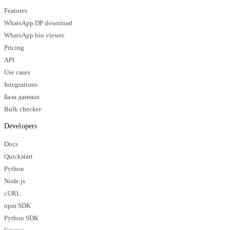
Features
WhatsApp DP download
WhatsApp bio viewer
Pricing
API
Use cases
Integrations
База данных
Bulk checker
Developers
Docs
Quickstart
Python
Node.js
cURL
npm SDK
Python SDK