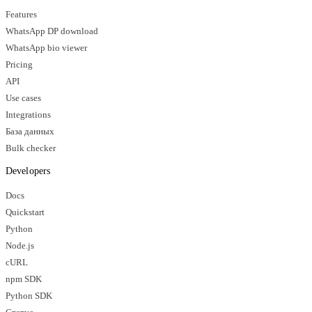
Features
WhatsApp DP download
WhatsApp bio viewer
Pricing
API
Use cases
Integrations
База данных
Bulk checker
Developers
Docs
Quickstart
Python
Node.js
cURL
npm SDK
Python SDK