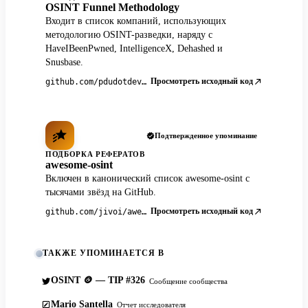
OSINT Funnel Methodology
Входит в список компаний, использующих
методологию OSINT-разведки, наряду с
HaveIBeenPwned, IntelligenceX, Dehashed и
Snusbase.
Просмотреть исходный код
github.com/pdudotdev/ofm
Подтвержденное упоминание
ПОДБОРКА РЕФЕРАТОВ
awesome-osint
Включен в канонический список awesome-osint с
тысячами звёзд на GitHub.
Просмотреть исходный код
github.com/jivoi/awesome-osint
ТАКЖЕ УПОМИНАЕТСЯ В
OSINT 🪙 — TIP #326
Сообщение сообщества
Mario Santella
Отчет исследователя