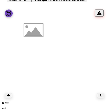
Кэш
Да