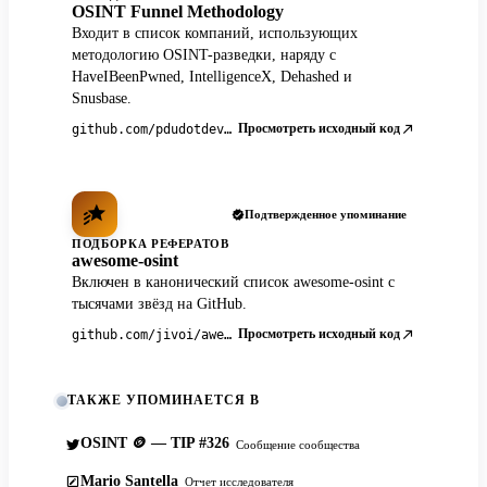
OSINT Funnel Methodology
Входит в список компаний, использующих
методологию OSINT-разведки, наряду с
HaveIBeenPwned, IntelligenceX, Dehashed и
Snusbase.
Просмотреть исходный код
github.com/pdudotdev/ofm
Подтвержденное упоминание
ПОДБОРКА РЕФЕРАТОВ
awesome-osint
Включен в канонический список awesome-osint с
тысячами звёзд на GitHub.
Просмотреть исходный код
github.com/jivoi/awesome-osint
ТАКЖЕ УПОМИНАЕТСЯ В
OSINT 🪙 — TIP #326
Сообщение сообщества
Mario Santella
Отчет исследователя