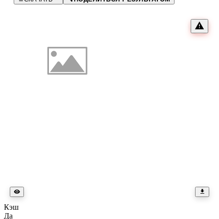
Кэш
Да