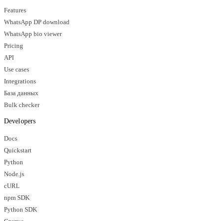
Features
WhatsApp DP download
WhatsApp bio viewer
Pricing
API
Use cases
Integrations
База данных
Bulk checker
Developers
Docs
Quickstart
Python
Node.js
cURL
npm SDK
Python SDK