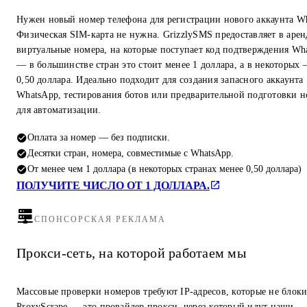
Нужен новый номер телефона для регистрации нового аккаунта W
Физическая SIM-карта не нужна. GrizzlySMS предоставляет в арен
виртуальные номера, на которые поступает код подтверждения Wh
— в большинстве стран это стоит менее 1 доллара, а в некоторых
0,50 доллара. Идеально подходит для создания запасного аккаунта
WhatsApp, тестирования ботов или предварительной подготовки 
для автоматизации.
Оплата за номер — без подписки.
Десятки стран, номера, совместимые с WhatsApp.
От менее чем 1 доллара (в некоторых странах менее 0,50 доллара)
ПОЛУЧИТЕ ЧИСЛО ОТ 1 ДОЛЛАРА.
СПОНСОРСКАЯ РЕКЛАМА
Прокси-сеть, на которой работаем мы
Массовые проверки номеров требуют IP-адресов, которые не блок
ProxyScrape — это провайдер прокси, через который идут наши