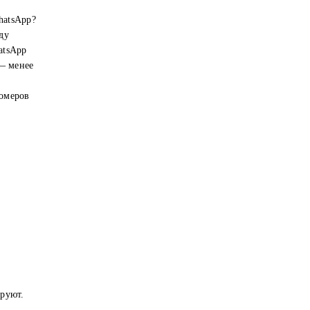
hatsApp?
ду
atsApp
 — менее
номеров
ируют.