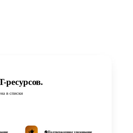
-ресурсов.
на в списки
нание
Подтвержденное упоминание