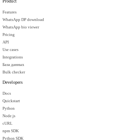
Product
Features
WhatsApp DP download
WhatsApp bio viewer
Pricing
API
Use cases
Integrations
База данных
Bulk checker
Developers
Docs
Quickstart
Python
Node.js
cURL
npm SDK
Python SDK