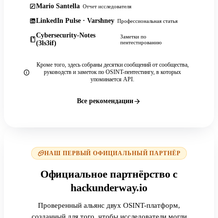
Mario Santella
Отчет исследователя
LinkedIn Pulse · Varshney
Профессиональная статья
Cybersecurity-Notes
Заметки по
(3ls3if)
пентестированию
Кроме того, здесь собраны десятки сообщений от сообщества,
руководств и заметок по OSINT-пентестингу, в которых
упоминается API.
Все рекомендации
НАШ ПЕРВЫЙ ОФИЦИАЛЬНЫЙ ПАРТНЁР
Официальное партнёрство с
hackunderway.io
Проверенный альянс двух OSINT-платформ,
созданный для того, чтобы исследователи могли